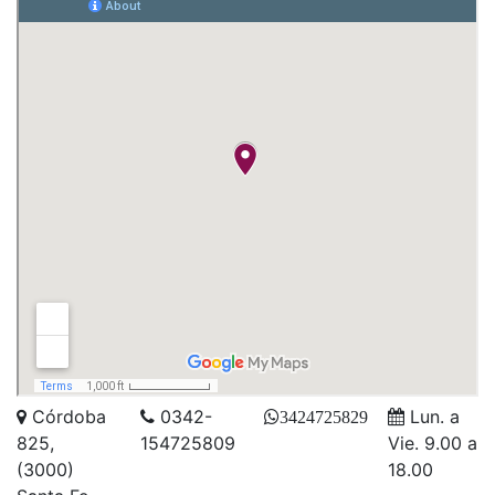
Córdoba
0342-
Lun. a
3424725829
825,
154725809
Vie. 9.00 a
(3000)
18.00