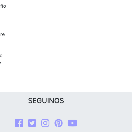
fío
a
bre
so
e
SEGUINOS
Facebook
Twitter
Instagram
Pinterest
youtube